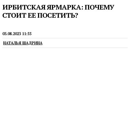
ИРБИТСКАЯ ЯРМАРКА: ПОЧЕМУ
СТОИТ ЕЕ ПОСЕТИТЬ?
ФЕСТИВАЛИ
03.08.2023 11:55
НАТАЛЬЯ ШАДРИНА
Всего неделя осталась до открытия юбилейной
Ирбитской ярмарки, которой в этом году
исполняется 380 лет. Мероприятие пройдет с
особым размахом, организаторы ожидают, что за
три дня — с 11 по 13 августа — ярмарку посетят
более 50 тысяч человек. В Ирбит съедутся мастера
и торговцы из Московской, Нижегородской,
Ростовской, Челябинской, Тюменской областей и
других регионов страны.