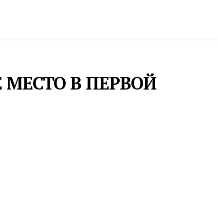
ктура и строительство
Фото и инфографика
 МЕСТО В ПЕРВОЙ
ФУТБОЛ
ГУБЕРНАТОР СВЕРДЛОВСКОЙ
ОБЛАСТИ ДЕНИС ПАСЛЕР
ПОСТАВИЛ «УРАЛУ» ЗАДАЧУ