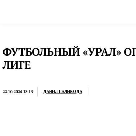
Новости
Общество и власть
Культура и 
Домой
Культура и спорт
Футбол
ФУТБОЛЬНЫЙ «УРАЛ» ОП
ЛИГЕ
ФУТБОЛ
ДАНИЛ ПАЛИВОДА
22.10.2024 18:13
«Шмели» сыграли вничью со «СКА-Хабаровском» со 