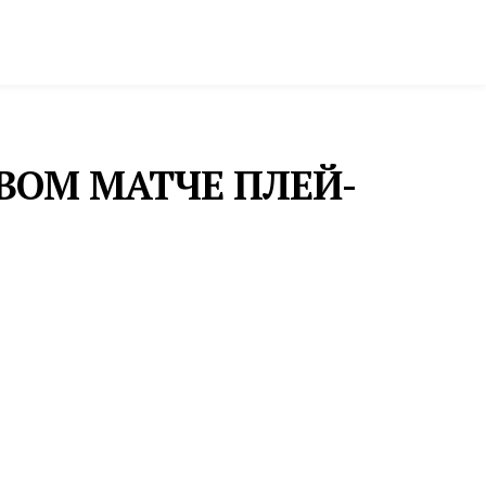
ктура и строительство
Фото и инфографика
ОВОМ МАТЧЕ ПЛЕЙ-
ХОККЕЙ
«АВТОМОБИЛИСТ» ВЫШЕЛ
ИЗ ОТПУСКА И НАЧАЛ
ПОДГОТОВКУ К НОВОМУ