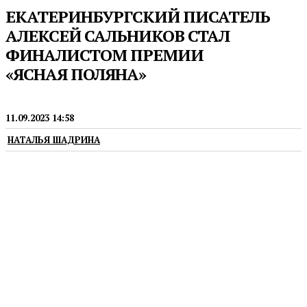
ЕКАТЕРИНБУРГСКИЙ ПИСАТЕЛЬ
АЛЕКСЕЙ САЛЬНИКОВ СТАЛ
ФИНАЛИСТОМ ПРЕМИИ
«ЯСНАЯ ПОЛЯНА»
ЛИТЕРАТУРА
11.09.2023 14:58
НАТАЛЬЯ ШАДРИНА
Роман «Оккультреггер» екатеринбургского
писателя Алексея Сальникова вошел в шорт-лист
категории «Современная русская проза»
престижной ежегодной общероссийской
литературной премии «Ясная поляна». Всего за
победу поборются шесть авторов.