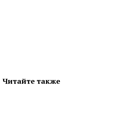
МЕТКИ
«ЯСНАЯ ПОЛЯНА»
АЛЕКСЕЙ САЛЬНИКОВ
Подписывайтесь на нас в любимой
соцсети
Читайте также