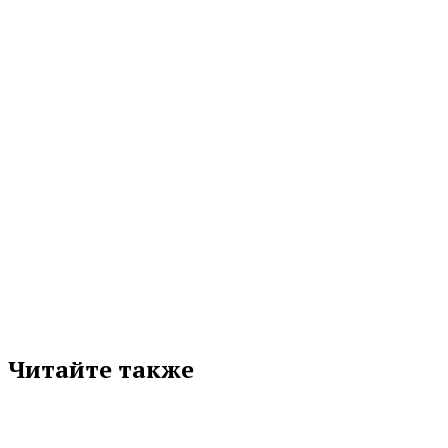
книжный фестиваль «Красная строка»....
06.08.2026 13:42
МЕТКИ
«ОГ» № 96 (10496)
ВЕЛИКАЯ ОТЕЧЕСТВЕННАЯ ВОЙНА
КНИГИ
ОПУБЛИКОВАНО В ГАЗЕТЕ
ПОБЕДА
СВЕРДЛОВСКАЯ ОБЛАСТЬ
Подписывайтесь на нас в любимой
соцсети
Читайте также