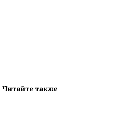
МЕТКИ
ВЫСТАВКА «РОССИЯ»
ИРБИТСКАЯ ЯРМАРКА
КАМЕНСК-УРАЛЬСКИЙ
НИЖНИЙ ТАГИЛ
СВЕРДЛОВСКАЯ ОБЛАСТЬ
ТУРИЗМ
Подписывайтесь на нас в любимой
соцсети
Читайте также