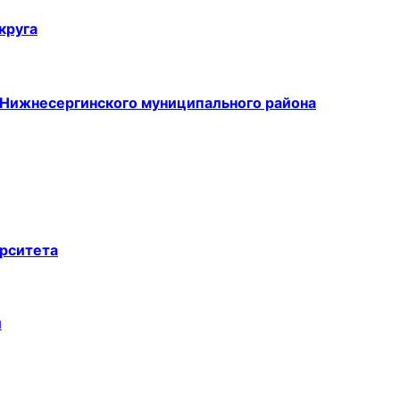
круга
 Нижнесергинского муниципального района
ерситета
й