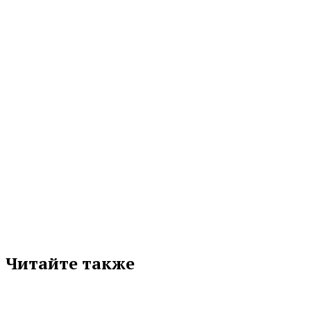
в Свердловской области разработали и защитили бизнес‑проекты по запуску
собственного...
22.07.2026 19:47
МЕТКИ
БИЗНЕС
НАЦПРОЕКТ «МАЛОЕ И СРЕДНЕЕ ПРЕДПРИНИМАТЕЛЬСТВО»
ПОДДЕРЖКА
Подписывайтесь на нас в любимой
соцсети
Читайте также