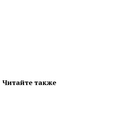
МЕТКИ
АЛЕКСЕЙ ШМЫКОВ
БЕСПИЛОТНИКИ
БПЛА
НАЦПРОЕКТ «БЕСПИЛОТНЫЕ АВИАЦИОННЫЕ СИСТЕМЫ»
СВЕРДЛОВСКАЯ ОБЛАСТЬ
Подписывайтесь на нас в любимой
соцсети
Читайте также