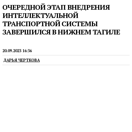
ОЧЕРЕДНОЙ ЭТАП ВНЕДРЕНИЯ
ИНТЕЛЛЕКТУАЛЬНОЙ
ТРАНСПОРТНОЙ СИСТЕМЫ
ЗАВЕРШИЛСЯ В НИЖНЕМ ТАГИЛЕ
ГОРОДСКАЯ СРЕДА
20.09.2023 16:36
ДАРЬЯ ЧЕРТКОВА
На улицах Нижнего Тагила появились новая
видеосистема мониторинга и детекторы
транспорта. Они позволят оптимизировать работу
светофоров и увеличить пропускную способность
улиц.