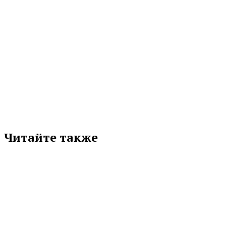
МЕТКИ
НОВЫЕ СЕРГИ
Подписывайтесь на нас в любимой
соцсети
Читайте также