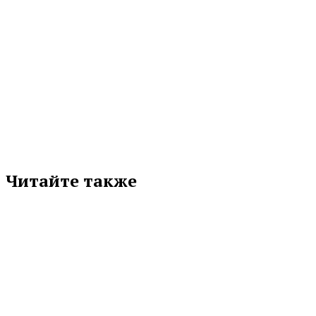
МЕТКИ
ГЕРОИ
ДЕРЕВЬЯ
СВО
Подписывайтесь на нас в любимой
соцсети
Читайте также