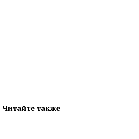
дожди, так и солнечная...
07.08.2026 12:40
МЕТКИ
НАЦИОНАЛЬНЫЕ ПРОЕКТЫ
ТУРИЗМ
Подписывайтесь на нас в любимой
соцсети
Читайте также