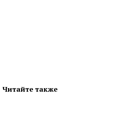
МЕТКИ
ВЫПЛАТЫ
ЗАКОНОДАТЕЛЬНОЕ СОБРАНИЕ
ЛЮДМИЛА БАБУШКИНА
НАГРАДЫ И ПРЕМИИ
Подписывайтесь на нас в любимой
соцсети
Читайте также