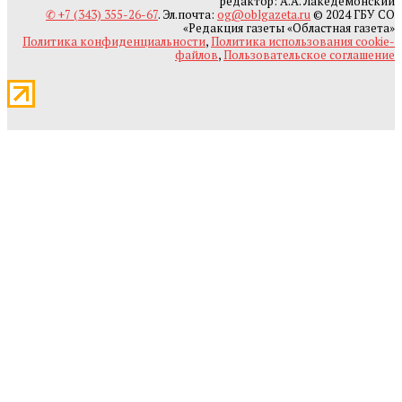
редактор: А.А. Лакедемонский
✆ +7 (343) 355-26-67
. Эл.почта:
og@oblgazeta.ru
© 2024 ГБУ СО
«Редакция газеты «Областная газета»
Политика конфиденциальности
,
Политика использования cookie-
файлов
,
Пользовательское соглашение