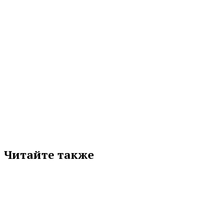
МЕТКИ
«ОГ» №213(10024)
АСБЕСТ
ВЕРХНЯЯ САЛДА
ЖУРНАЛИСТИКА
НИЖНИЙ ТАГИЛ
НИЖНЯЯ САЛДА
НОВОУРАЛЬСК
ОПУБЛИКОВАНО В ГАЗЕТЕ
СВЕРДЛОВСКАЯ ОБЛАСТЬ
СУХОЙ ЛОГ
Подписывайтесь на нас в любимой
соцсети
Читайте также