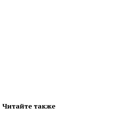
Полномочный представитель Президента России в Уральском федеральном
округе Артем Жога со страниц «Областной газеты»...
09.08.2026 08:10
МЕТКИ
СВЕРДЛОВСКАЯ ОБЛАСТЬ
Подписывайтесь на нас в любимой
соцсети
Читайте также