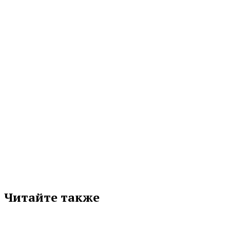
БОЛЬШЕ, ЧЕМ ПРОСТО ЕДА?
Начало августа в мире медицины ознаменовано важным событием —
неделей популяризации грудного вскармливания. Это не просто дань...
06.08.2026 11:17
МЕТКИ
МЕГАФОН
Подписывайтесь на нас в любимой
соцсети
Читайте также