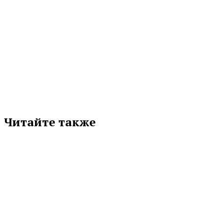
МЕТКИ
УРГАУ
Подписывайтесь на нас в любимой
соцсети
Читайте также