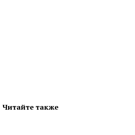
мероприятие «Летние...
05.08.2026 17:41
МЕТКИ
УРГАУ
Подписывайтесь на нас в любимой
соцсети
Читайте также