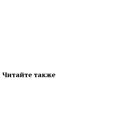
МЕТКИ
МИНИСТЕРСТВО ПО УПРАВЛЕНИЮ ГОСУДАРСТВЕННЫМ
ИМУЩЕСТВОМ
Подписывайтесь на нас в любимой
соцсети
Читайте также