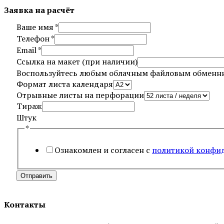
Заявка на расчёт
Ваше имя
*
Телефон
*
Email
*
Ссылка на макет (при наличии)
Воспользуйтесь любым облачным файловым обменни
календаря
Формат листа календаря
макет
Отрывные листы на перфорации
листа
Тираж
Штук
*
Ознакомлен и согласен с
политикой конфи
Отправить
Контакты