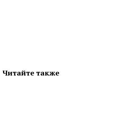
СВЕРДЛОВСКАЯ ОБЛАСТЬ
Подписывайтесь на нас в любимой
соцсети
Читайте также