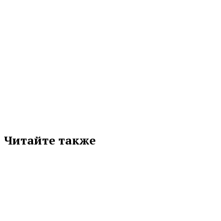
МЕТКИ
ГУБЕРНАТОР
ДЕНИС ПАСЛЕР
ЗАКОНОДАТЕЛЬНОЕ СОБРАНИЕ
ПРАВИТЕЛЬСТВО СВЕРДЛОВСКОЙ ОБЛАСТИ
СВЕРДЛОВСКАЯ ОБЛАСТЬ
Подписывайтесь на нас в любимой
соцсети
Читайте также