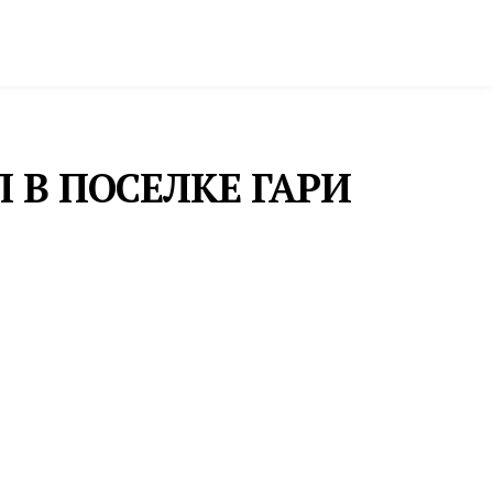
ктура и строительство
Фото и инфографика
 В ПОСЕЛКЕ ГАРИ
ЗДОРОВЬЕ
СПОРТСМЕНЫ
МИРОВОГО УРОВНЯ
ПОДДЕРЖАЛИ
ФЕСТИВАЛЬ «ГОРОД
ЗДОРОВЬЯ» В