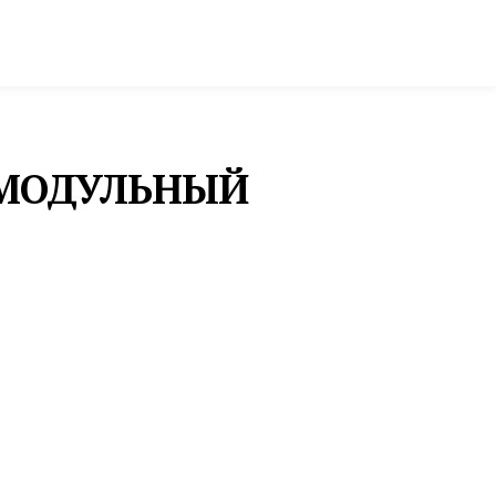
ктура и строительство
Фото и инфографика
 МОДУЛЬНЫЙ
МЕДИЦИНА
ВСЕРОССИЙСКОЕ
ОБЩЕСТВЕННОЕ
ДВИЖЕНИЕ «ВОЛОНТЕРЫ-