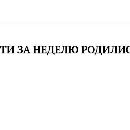
спорт
Промышленность и экономика
Инфрастру
СТИ ЗА НЕДЕЛЮ РОДИЛИ
М
С
Х
с