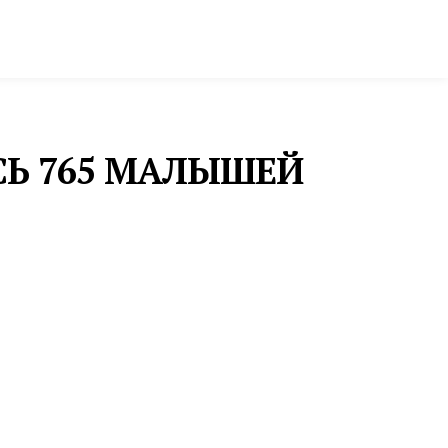
ктура и строительство
Фото и инфографика
СЬ 765 МАЛЫШЕЙ
ЕДИЦИНА
ВЕРДЛОВСКИЕ ВРАЧИ СПАСЛИ ОТ АМПУТАЦИИ
ДВУХ ПАЦИЕНТОВ СО СЛОЖНОЙ СОСУДИСТОЙ
ПАТОЛОГИЕЙ
ирурги Серовской городской больницы и Ирбитской ЦГБ
охранили конечности сразу двоим пациентам, которым