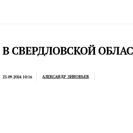
Новости
Общество и власть
Культура и 
Домой
Общество и власть
Медицина
В СВЕРДЛОВСКОЙ ОБЛА
МЕДИЦИНА
АЛЕКСАНДР ЗИНОВЬЕВ
23.09.2024 10:16
Всего за неделю родились пять пар близнецов