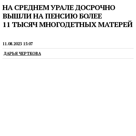
НА СРЕДНЕМ УРАЛЕ ДОСРОЧНО
ВЫШЛИ НА ПЕНСИЮ БОЛЕЕ
11 ТЫСЯЧ МНОГОДЕТНЫХ МАТЕРЕЙ
СОЦИАЛЬНАЯ ПОЛИТИКА
11.08.2023 15:07
ДАРЬЯ ЧЕРТКОВА
В Свердловской области правом досрочно выйти
на пенсию воспользовались более 11 тысяч
многодетных матерей. Большинство из них
воспитывают пять и более детей.