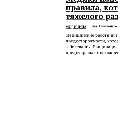
правила, ко
тяжелого ра
Яна Пимоненко
-
МЕДИЦИНА
Медицинские работники 
предосторожности, кото
заболевания. Вакцинаци
предотвращают осложнен