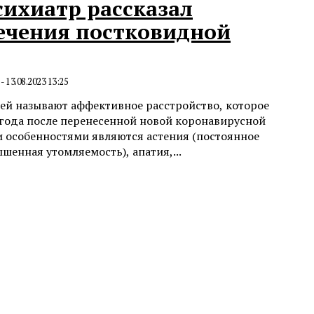
сихиатр рассказал
лечения постковидной
-
13.08.2023 13:25
ей называют аффективное расстройство, которое
угода после перенесенной новой коронавирусной
 особенностями являются астения (постоянное
шенная утомляемость), апатия,...