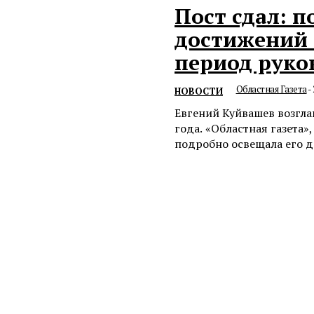
Пост сдал: 
достижений 
период руко
Областная Газета
-
НОВОСТИ
Евгений Куйвашев возглав
года. «Областная газета
подробно освещала его де