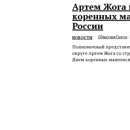
Артем Жога 
коренных м
России
Областная Газета
-
НОВОСТИ
Полномочный представит
округе Артем Жога со ст
Днем коренных малочисле