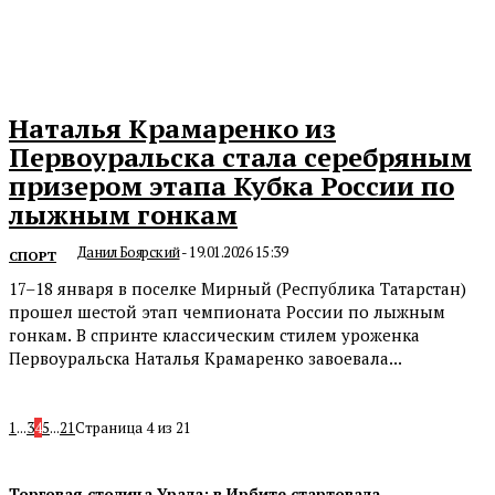
Наталья Крамаренко из
Первоуральска стала серебряным
призером этапа Кубка России по
лыжным гонкам
Данил Боярский
-
19.01.2026 15:39
СПОРТ
17–18 января в поселке Мирный (Республика Татарстан)
прошел шестой этап чемпионата России по лыжным
гонкам. В спринте классическим стилем уроженка
Первоуральска Наталья Крамаренко завоевала...
1
...
3
4
5
...
21
Страница 4 из 21
Торговая столица Урала: в Ирбите стартовала