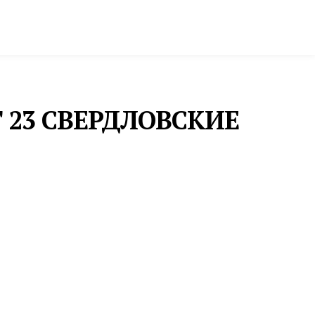
ктура и строительство
Фото и инфографика
Т 23 СВЕРДЛОВСКИЕ
ИСКУССТВО
КАЗАНСКИЙ ШОВ: В
ЕКАТЕРИНБУРГЕ ОТКРЫЛАСЬ
ВЫСТАВКА, РАСКРЫВАЮЩАЯ