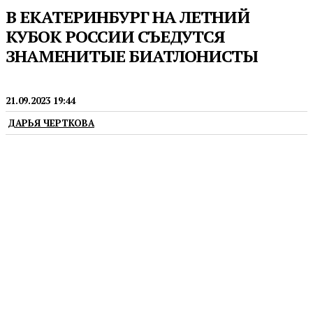
В ЕКАТЕРИНБУРГ НА ЛЕТНИЙ
КУБОК РОССИИ СЪЕДУТСЯ
ЗНАМЕНИТЫЕ БИАТЛОНИСТЫ
СПОРТ
21.09.2023 19:44
ДАРЬЯ ЧЕРТКОВА
Пятый этап Летнего кубка России по биатлону
среди мастеров пройдет в Екатеринбурге
23 и 24 сентября на площадке учебно-спортивной
базы «Динамо». В соревнованиях примут участие
знаменитые биатлонисты.