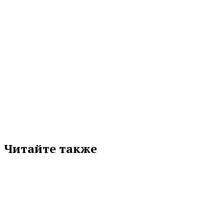
МЕТКИ
БИАТЛОН
Подписывайтесь на нас в любимой
соцсети
Читайте также