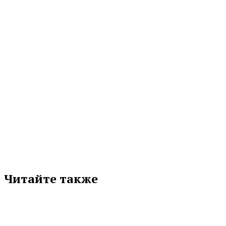
05.08.2026 18:33
МЕТКИ
«ОГ» №214(10025)
БОКС
ЕКАТЕРИНБУРГ
ОПУБЛИКОВАНО В ГАЗЕТЕ
СВЕРДЛОВСКАЯ ОБЛАСТЬ
СОРЕВНОВАНИЯ
СУХОЙ ЛОГ
Подписывайтесь на нас в любимой
соцсети
Читайте также