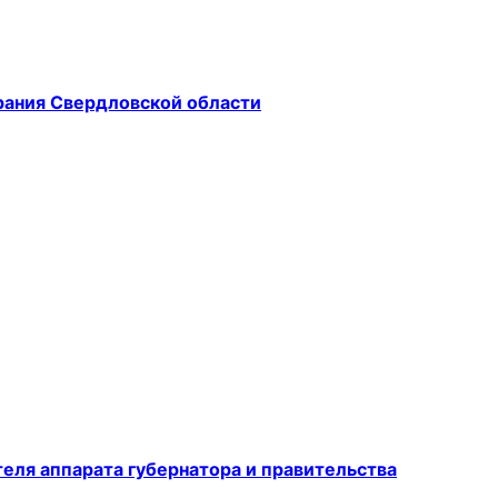
рания Свердловской области
еля аппарата губернатора и правительства