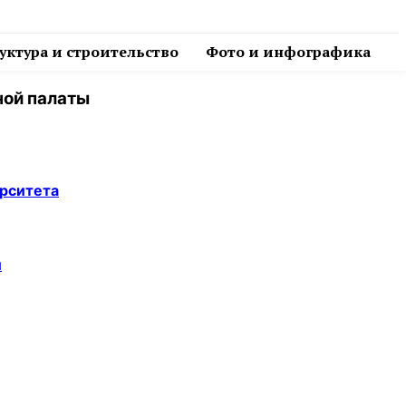
ктура и строительство
Фото и инфографика
ной палаты
ерситета
й