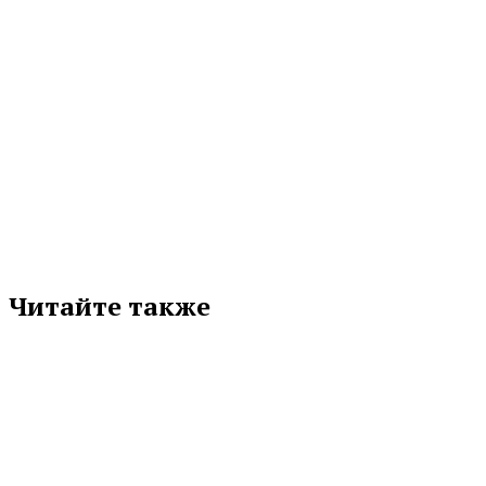
МЕТКИ
«ОГ» № 146 (10253)
ИННОПРОМ — 2025
ОПУБЛИКОВАНО В ГАЗЕТЕ
СВЕРДЛОВСКАЯ ОБЛАСТЬ
Подписывайтесь на нас в любимой
соцсети
Читайте также