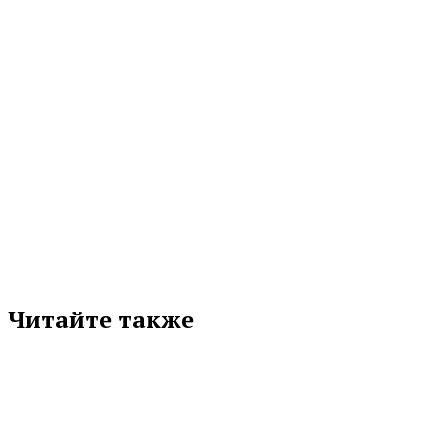
МЕТКИ
АЛЕКСАНДР ПОРОДНОВ
СВЕРДЛОВСКАЯ ОБЛАСТЬ
СОСПП
Подписывайтесь на нас в любимой
соцсети
Читайте также