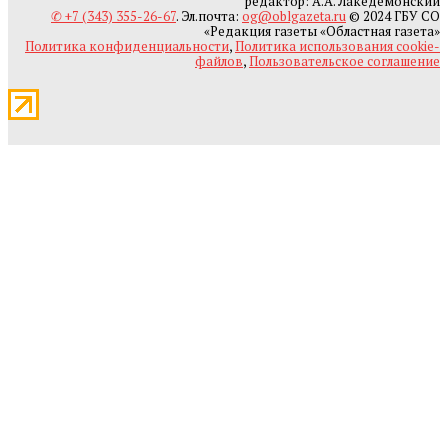
редактор: А.А. Лакедемонский
✆ +7 (343) 355-26-67
. Эл.почта:
og@oblgazeta.ru
© 2024 ГБУ СО
«Редакция газеты «Областная газета»
Политика конфиденциальности
,
Политика использования cookie-
файлов
,
Пользовательское соглашение