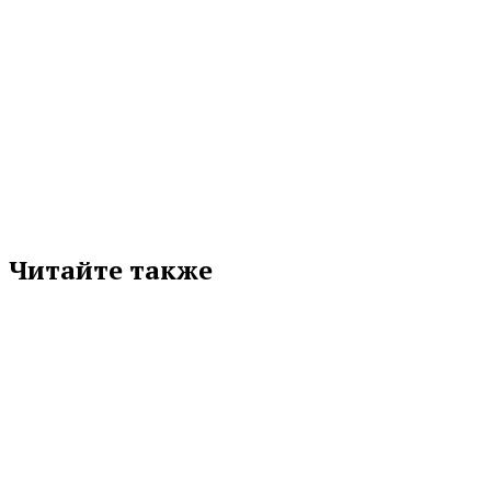
МЕТКИ
ВОДОСНАБЖЕНИЕ
ИГОРЬ КАБЕЦ
ПЕРВОУРАЛЬСК
СВЕРДЛОВСКАЯ ОБЛАСТЬ
Подписывайтесь на нас в любимой
соцсети
Читайте также