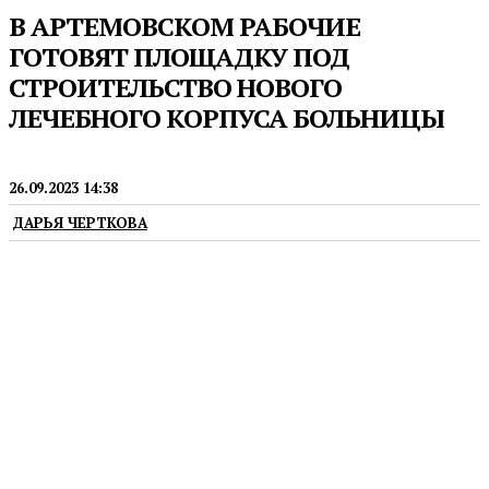
В АРТЕМОВСКОМ РАБОЧИЕ
ГОТОВЯТ ПЛОЩАДКУ ПОД
СТРОИТЕЛЬСТВО НОВОГО
ЛЕЧЕБНОГО КОРПУСА БОЛЬНИЦЫ
СТРОИТЕЛЬСТВО
26.09.2023 14:38
ДАРЬЯ ЧЕРТКОВА
У Артемовской центральной районной больницы
(ЦРБ) появится новый лечебный корпус. Сейчас
генеральный подрядчик готовит площадку под
строительство. Об этом сообщается на странице
Артемовской ЦРБ в социальной сети «ВКонтакте».