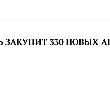
спорт
Промышленность и экономика
Инфрастру
Ь ЗАКУПИТ 330 НОВЫХ А
е 330 автобусов одобрены Свердловской области. О
дставителя Президента РФ в УрФО.