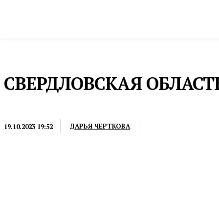
Новости
Общество и власть
Культура и 
Домой
Инфраструктура и строительство
Транспорт
СВЕРДЛОВСКАЯ ОБЛАСТ
ТРАНСПОРТ
ДАРЬЯ ЧЕРТКОВА
19.10.2023 19:52
Специальные казначейские кредиты на приобретени
сообщает пресс-служба аппарата полномочного пре