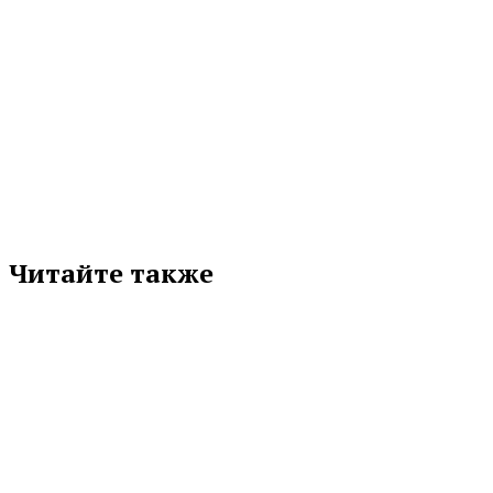
МЕТКИ
КОНТРОЛЬ
ТАМОЖНЯ
Подписывайтесь на нас в любимой
соцсети
Читайте также