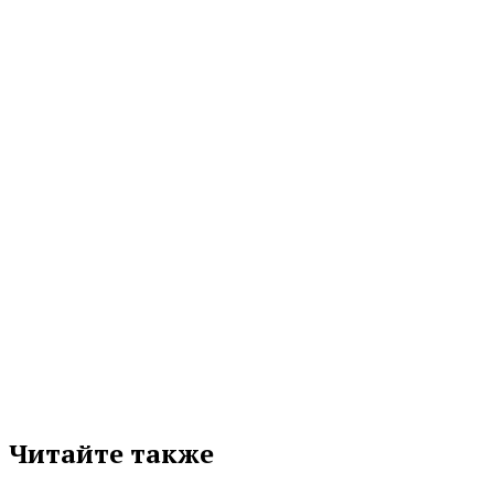
НОВОСТИ
АРТЕМ ЖОГА ПОЗДРАВИЛ УРАЛЬЦЕВ С ДНЕМ СТРОИТЕЛЯ
Полномочный представитель Президента России в Уральском федеральном
округе Артем Жога со страниц «Областной газеты»...
09.08.2026 08:10
МЕТКИ
ГАЗИФИКАЦИЯ
Подписывайтесь на нас в любимой
соцсети
Читайте также