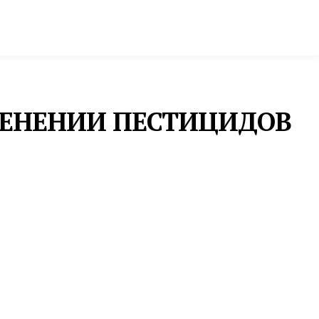
ктура и строительство
Фото и инфографика
МЕНЕНИИ ПЕСТИЦИДОВ
ПРЕСС-РЕЛИЗЫ
«ЕКАТЕРИНБУРГЭНЕРГОСБЫТ»
ПРЕДУПРЕЖДАЕТ О НОВОЙ
МОШЕННИЧЕСКОЙ СХЕМЕ
В последнее время зафиксированы случаи
телефонного мошенничества.