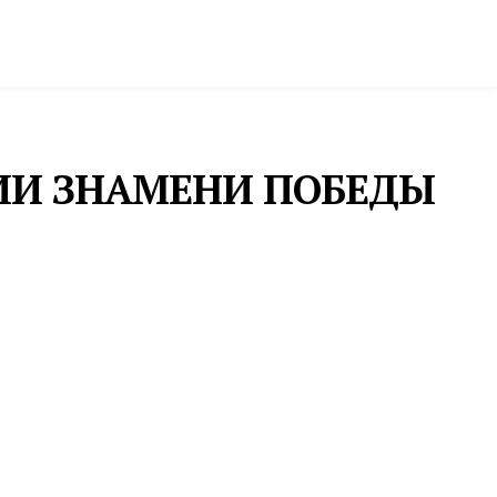
ктура и строительство
Фото и инфографика
ИИ ЗНАМЕНИ ПОБЕДЫ
ой войне
ГРАЖДАНСКОЕ ОБЩЕСТВО
«ЕДИНСТВО, ПАМЯТЬ И
ПОМОЩЬ ФРОНТУ»: В
ПЫШМЕ ПРОШЛА ВСТРЕЧА
ПРОЕКТА «ЭПОХА ГЕРОЕВ И
ПОБЕД»