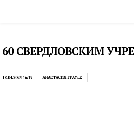
Новости
Общество и власть
Культура и 
Домой
Общество и власть
Гражданское общество
60 СВЕРДЛОВСКИМ УЧ
ГРАЖДАНСКОЕ ОБЩЕСТВО
АНАСТАСИЯ ГРАУЛЕ
18.04.2025 16:19
Организации выбирали в рамках подготовки к пра