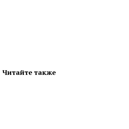
ЕКАТЕРИНБУРГ
ИСТОРИЧЕСКАЯ ПАМЯТЬ
МЕМОРИАЛ
ПАТРИОТИЗМ
СВЕРДЛОВСКАЯ ОБЛАСТЬ
Подписывайтесь на нас в любимой
соцсети
Читайте также