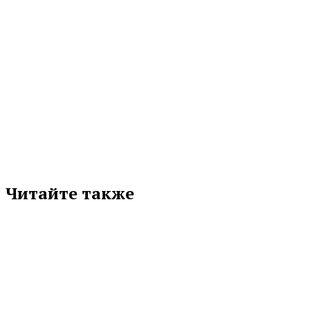
МЕТКИ
ДЕТИ
СВЕРДЛОВСКАЯ ОБЛАСТЬ
ФЕДЕРАЛЬНАЯ НАЛОГОВАЯ СЛУЖБА
ШКОЛЫ
Подписывайтесь на нас в любимой
соцсети
Читайте также