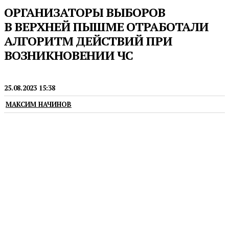
ОРГАНИЗАТОРЫ ВЫБОРОВ
В ВЕРХНЕЙ ПЫШМЕ ОТРАБОТАЛИ
АЛГОРИТМ ДЕЙСТВИЙ ПРИ
ВОЗНИКНОВЕНИИ ЧС
ВЫБОРЫ
25.08.2023 15:38
МАКСИМ НАЧИНОВ
Члены участковых избирательных комиссий
Верхней Пышмы отработали алгоритм действий
при обнаружении предмета, который может
оказаться взрывным устройством. Тренировка
прошла под руководством сотрудников МО МВД
РФ «Верхнепышминский», МЧС России
и Росгвардии.