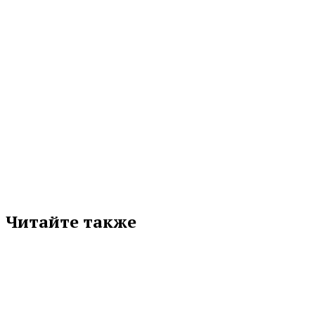
МЕТКИ
ИЗБИРАТЕЛЬНАЯ КОМИССИЯ
МВД
МЧС
РОСГВАРДИЯ
Подписывайтесь на нас в любимой
соцсети
Читайте также