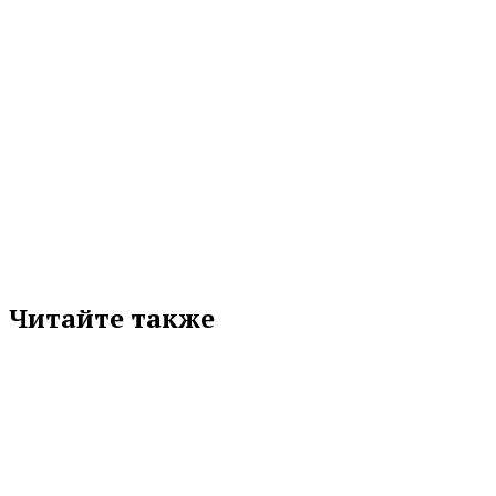
МЕТКИ
ВЛАДИМИР ПУТИН
ЕВГЕНИЙ КУЙВАШЕВ
ОБРАЗОВАНИЕ
СВЕРДЛОВСКАЯ ОБЛАСТЬ
Подписывайтесь на нас в любимой
соцсети
Читайте также