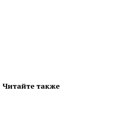
МЕТКИ
«ОГ» № 105 (10505)
ЕКАТЕРИНБУРГ
ОПУБЛИКОВАНО В ГАЗЕТЕ
СВЕРДЛОВСКАЯ ОБЛАСТЬ
УРГЮУ
Подписывайтесь на нас в любимой
соцсети
Читайте также