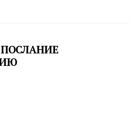
ктура и строительство
Фото и инфографика
 ПОСЛАНИЕ
НИЮ
ЗАКОНОДАТЕЛЬНОЕ СОБРАНИЕ
ДЕПУТАТЫ
ЗАКОНОДАТЕЛЬНОГО
СОБРАНИЯ РЕГИОНА